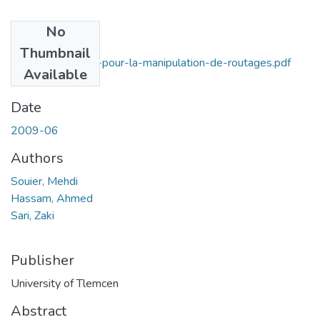
No
Files
Thumbnail
Metaheuristiques-pour-la-manipulation-de-routages.pdf
Available
(166.49 KB)
Date
2009-06
Authors
Souier, Mehdi
Hassam, Ahmed
Sari, Zaki
Publisher
University of Tlemcen
Abstract