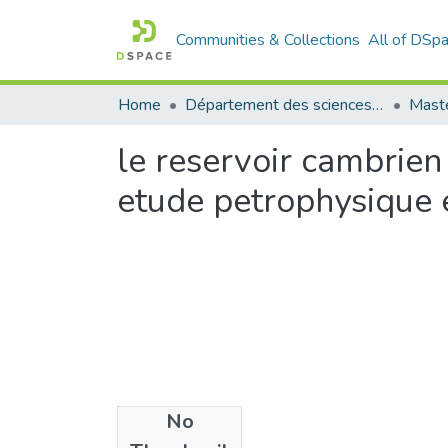
Communities & Collections
All of DSp
Home
Département des sciences de la terre et de l'univers
Mast
le reservoir cambri
etude petrophysique e
No
Files