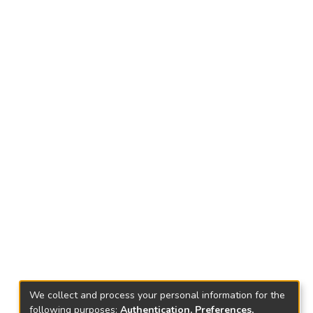
We collect and process your personal information for the
following purposes:
Authentication, Preferences,