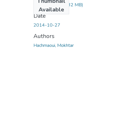
Thumbnail
hachmaoui.pdf
(5.32 MB)
Available
Date
2014-10-27
Authors
Hachmaoui, Mokhtar