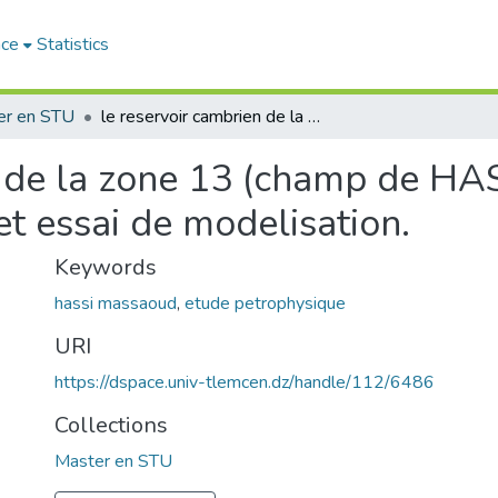
ace
Statistics
er en STU
le reservoir cambrien de la zone 13 (champ de HASSI MASSAOUD) etude petrophysique et essai de modelisation.
en de la zone 13 (champ de 
t essai de modelisation.
Keywords
hassi massaoud
,
etude petrophysique
URI
https://dspace.univ-tlemcen.dz/handle/112/6486
Collections
Master en STU