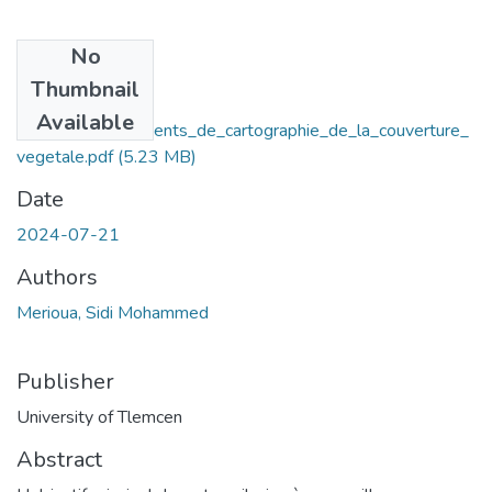
No
Files
Thumbnail
Phyto-
Available
ecologie_et_elements_de_cartographie_de_la_couverture_
vegetale.pdf
(5.23 MB)
Date
2024-07-21
Authors
Merioua, Sidi Mohammed
Publisher
University of Tlemcen
Abstract