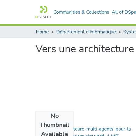
Communities & Collections
All of DSp
Home
Département d'Informatique
Syste
Vers une architecture
No
Files
Thumbnail
Vers-une-architecteure-multi-agents-pour-la-
Available