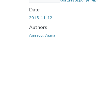
radio-cognitive-opportuniste.pdf
(4 MB)
Date
2015-11-12
Authors
Amraoui, Asma