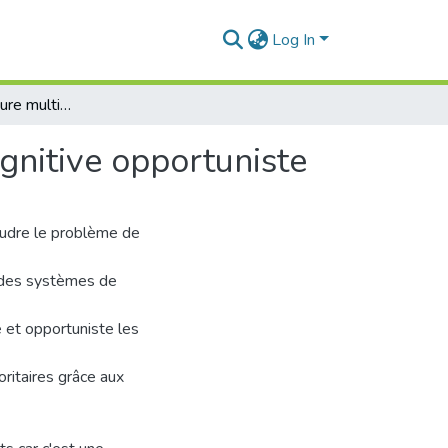
Log In
Vers une architecture multi-agents pour la radio cognitive opportuniste
ognitive opportuniste
oudre le problème de
on des systèmes de
 et opportuniste les
oritaires grâce aux