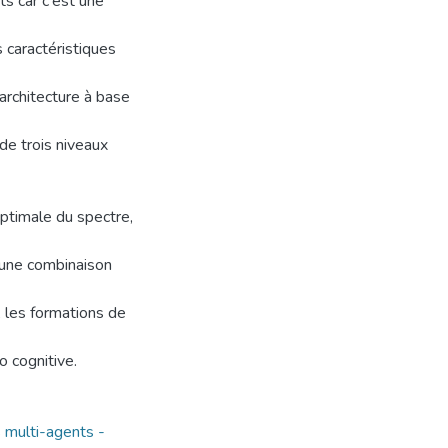
s car c'est une
 caractéristiques
architecture à base
de trois niveaux
optimale du spectre,
 une combinaison
, les formations de
 cognitive.
 multi-agents -