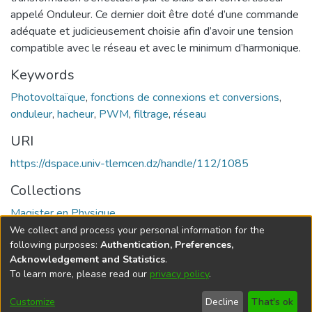
appelé Onduleur. Ce dernier doit être doté d’une commande
adéquate et judicieusement choisie afin d’avoir une tension
compatible avec le réseau et avec le minimum d’harmonique.
Keywords
Photovoltaïque
,
fonctions de connexions et conversions
,
onduleur
,
hacheur
,
PWM
,
filtrage
,
réseau
URI
https://dspace.univ-tlemcen.dz/handle/112/1085
Collections
Magister en Physique
We collect and process your personal information for the
Full item page
following purposes:
Authentication, Preferences,
Acknowledgement and Statistics
.
To learn more, please read our
privacy policy
.
DSpace software
copyright © 2002-2026
LYRASIS
Cookie
Privacy
End User
Send
Customize
Decline
That's ok