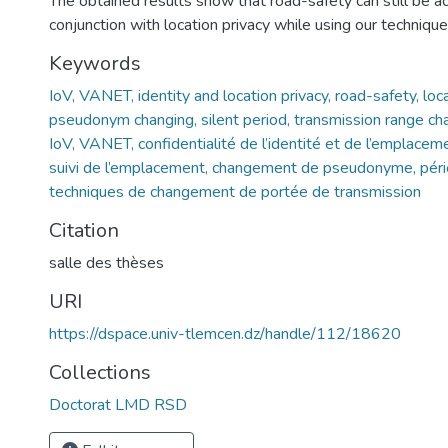
The obtained results show that road-safety can still be a
conjunction with location privacy while using our technique
Keywords
IoV, VANET, identity and location privacy, road-safety, loca
pseudonym changing, silent period, transmission range ch
IoV, VANET, confidentialité de l’identité et de l’emplaceme
suivi de l’emplacement, changement de pseudonyme, péri
techniques de changement de portée de transmission
Citation
salle des thèses
URI
https://dspace.univ-tlemcen.dz/handle/112/18620
Collections
Doctorat LMD RSD