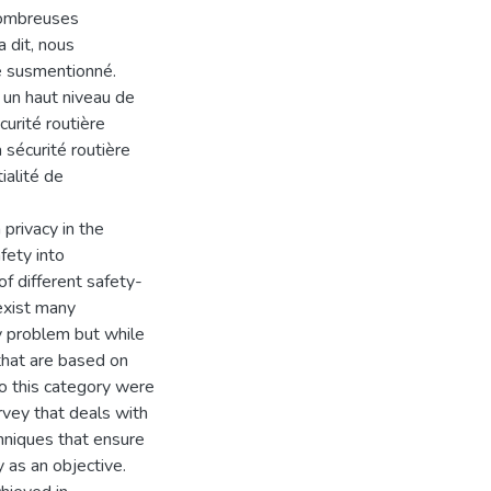
nombreuses
 dit, nous
me susmentionné.
 un haut niveau de
curité routière
sécurité routière
ialité de
 privacy in the
fety into
f different safety-
exist many
cy problem but while
 that are based on
o this category were
vey that deals with
hniques that ensure
y as an objective.