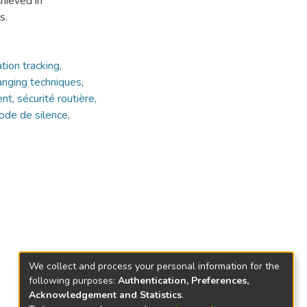
chieved in
s.
tion tracking,
anging techniques
,
nt, sécurité routière,
ode de silence,
We collect and process your personal information for the
following purposes:
Authentication, Preferences,
Acknowledgement and Statistics
.