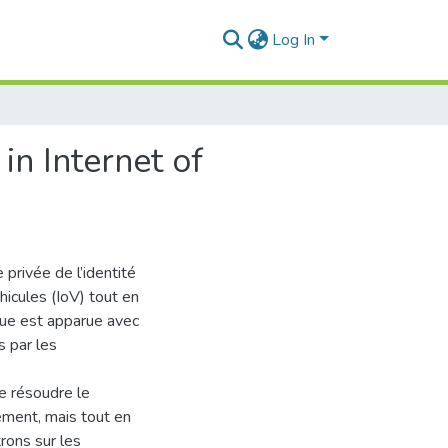
Log In
in Internet of
 privée de l’identité
hicules (IoV) tout en
que est apparue avec
s par les
e résoudre le
cement, mais tout en
rons sur les