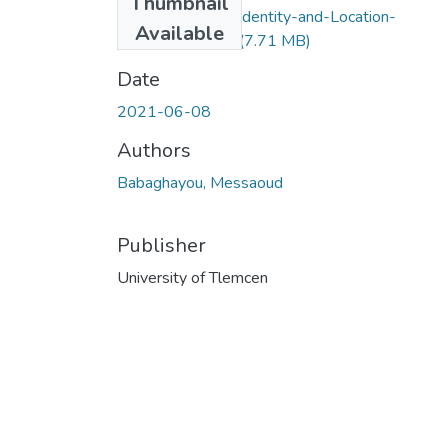
Thumbnail
Safety-Oriented-Identity-and-Location-
Available
Preservation..pdf
(7.71 MB)
Date
2021-06-08
Authors
Babaghayou, Messaoud
Publisher
University of Tlemcen