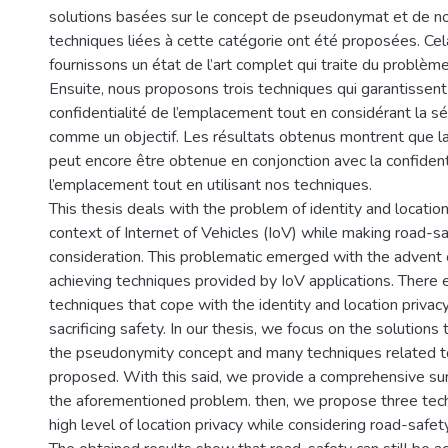
solutions basées sur le concept de pseudonymat et de 
techniques liées à cette catégorie ont été proposées. Cela
fournissons un état de l’art complet qui traite du problè
Ensuite, nous proposons trois techniques qui garantissent
confidentialité de l’emplacement tout en considérant la sé
comme un objectif. Les résultats obtenus montrent que la 
peut encore être obtenue en conjonction avec la confident
l’emplacement tout en utilisant nos techniques.
This thesis deals with the problem of identity and location
context of Internet of Vehicles (IoV) while making road-sa
consideration. This problematic emerged with the advent o
achieving techniques provided by IoV applications. There 
techniques that cope with the identity and location priva
sacrificing safety. In our thesis, we focus on the solutions
the pseudonymity concept and many techniques related t
proposed. With this said, we provide a comprehensive sur
the aforementioned problem. then, we propose three tec
high level of location privacy while considering road-safet