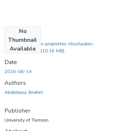
No
Files
Thumbnail
Etude-ab-initio-les-proprietes-structurales-
Available
electroniques.pdf
(10.16 MB)
Date
2016-06-14
Authors
Abdellaoui, Ibrahim
Publisher
University of Tlemcen