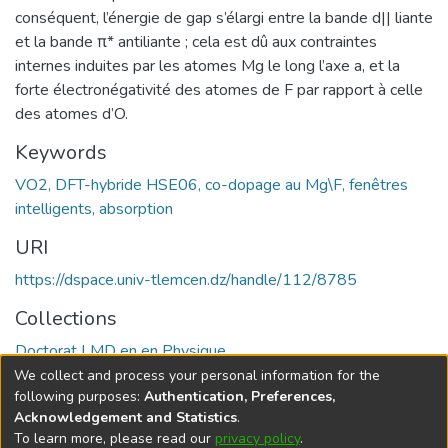
conséquent, l’énergie de gap s’élargi entre la bande d|| liante
et la bande π* antiliante ; cela est dû aux contraintes
internes induites par les atomes Mg le long l’axe a, et la
forte électronégativité des atomes de F par rapport à celle
des atomes d’O.
Keywords
VO2, DFT-hybride HSE06, co-dopage au Mg\F, fenêtres
intelligents, absorption
URI
https://dspace.univ-tlemcen.dz/handle/112/8785
Collections
Doctorat LMD en en Physique
We collect and process your personal information for the
Full item page
following purposes:
Authentication, Preferences,
Acknowledgement and Statistics
.
To learn more, please read our
privacy policy
.