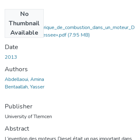
No
Files
Thumbnail
«Simulation_numerique_de_combustion_dans_un_moteur_D
Available
iesel_turbocompressee».pdf
(7.95 MB)
Date
2013
Authors
Abdellaoui, Amina
Bentaallah, Yasser
Publisher
University of Tlemcen
Abstract
L’invention des moteurs Diesel était un pas important dans