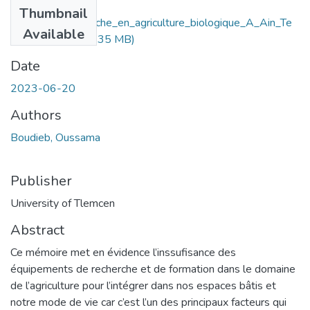
Files
Thumbnail
Centre_de_recherche_en_agriculture_biologique_A_Ain_Te
Available
mouchent.pdf
(12.35 MB)
Date
2023-06-20
Authors
Boudieb, Oussama
Publisher
University of Tlemcen
Abstract
Ce mémoire met en évidence l’inssufisance des
équipements de recherche et de formation dans le domaine
de l’agriculture pour l’intégrer dans nos espaces bâtis et
notre mode de vie car c’est l’un des principaux facteurs qui