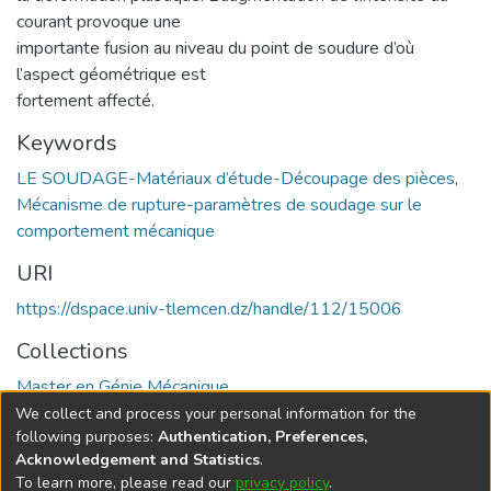
courant provoque une
importante fusion au niveau du point de soudure d’où
l’aspect géométrique est
fortement affecté.
Keywords
LE SOUDAGE-Matériaux d’étude-Découpage des pièces
,
Mécanisme de rupture-paramètres de soudage sur le
comportement mécanique
URI
https://dspace.univ-tlemcen.dz/handle/112/15006
Collections
Master en Génie Mécanique
We collect and process your personal information for the
Full item page
following purposes:
Authentication, Preferences,
Acknowledgement and Statistics
.
To learn more, please read our
privacy policy
.