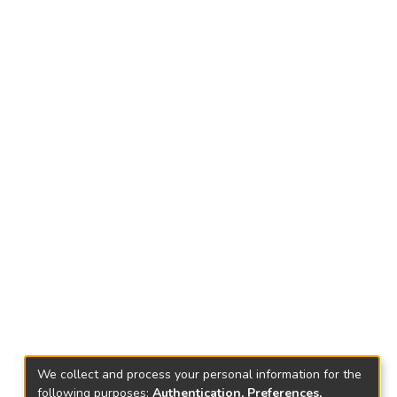
We collect and process your personal information for the
following purposes:
Authentication, Preferences,