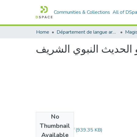
Communities & Collections
All of DSp
Home
Département de langue arabe
Magis
 الحديث النبوي الشريف
No
Files
Thumbnail
Benkou-Habia.pdf
(939.35 KB)
Available