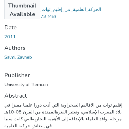
Files
Thumbnail
الحركة_العلمية_في_إقليم_توات_خلال_القرون_08-
Available
10_هجرية.pdf
(10.79 MB)
Date
2011
Authors
Salmi, Zayneb
Publisher
University of Tlemcen
Abstract
إقليم توات من الاقاليم الصحراوية التي أدت دورا علميا مميزا في
بلاد المغرب الإسلامي، وتعتبر الفترةالممتدة من القرن 08-10هـ
مرحلة توافد العلماء بالإضافة إلى الأهمية التجاريةالتي كانت سببا
في إنتعاش حركته العلمية