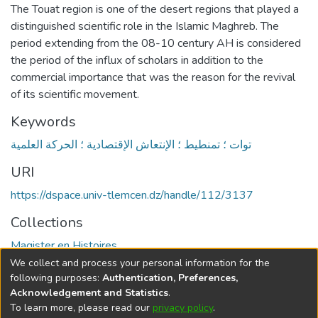
The Touat region is one of the desert regions that played a
distinguished scientific role in the Islamic Maghreb. The
period extending from the 08-10 century AH is considered
the period of the influx of scholars in addition to the
commercial importance that was the reason for the revival
of its scientific movement.
Keywords
توات ؛ تمنطيط ؛ الإنتعاش الإقتصادية ؛ الحركة العلمية
URI
https://dspace.univ-tlemcen.dz/handle/112/3137
Collections
Magister en Histoires
We collect and process your personal information for the
Full item page
following purposes:
Authentication, Preferences,
Acknowledgement and Statistics
.
To learn more, please read our
privacy policy
.
DSpace software
copyright © 2002-2026
LYRASIS