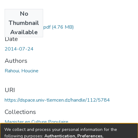
No
Files
Thumbnail
RAHOUI Houcine.pdf
(4.76 MB)
Available
Date
2014-07-24
Authors
Rahoui, Houcine
URI
https://dspace.univ-tlemcen.dz/handle/112/5784
Collections
Magister en Culture Populaire
We collect and process your personal information for the
Full item page
following purposes:
Authentication, Preferences,