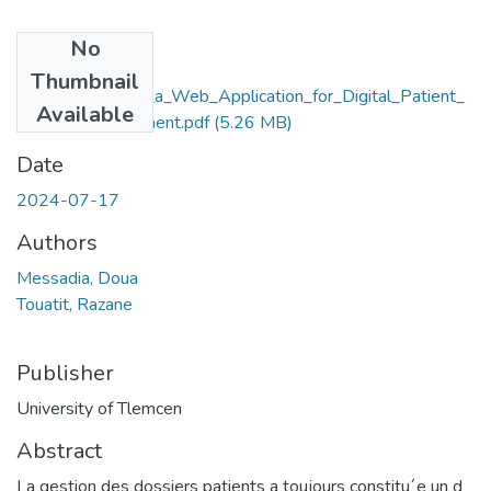
No
Files
Thumbnail
Development_of_a_Web_Application_for_Digital_Patient_
Available
Record_Management.pdf
(5.26 MB)
Date
2024-07-17
Authors
Messadia, Doua
Touatit, Razane
Publisher
University of Tlemcen
Abstract
La gestion des dossiers patients a toujours constitu´e un d