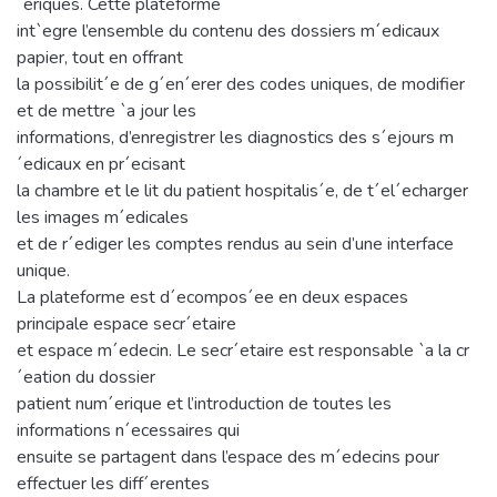
´eriques. Cette plateforme
int`egre l’ensemble du contenu des dossiers m´edicaux
papier, tout en offrant
la possibilit´e de g´en´erer des codes uniques, de modifier
et de mettre `a jour les
informations, d’enregistrer les diagnostics des s´ejours m
´edicaux en pr´ecisant
la chambre et le lit du patient hospitalis´e, de t´el´echarger
les images m´edicales
et de r´ediger les comptes rendus au sein d’une interface
unique.
La plateforme est d´ecompos´ee en deux espaces
principale espace secr´etaire
et espace m´edecin. Le secr´etaire est responsable `a la cr
´eation du dossier
patient num´erique et l’introduction de toutes les
informations n´ecessaires qui
ensuite se partagent dans l’espace des m´edecins pour
effectuer les diff´erentes