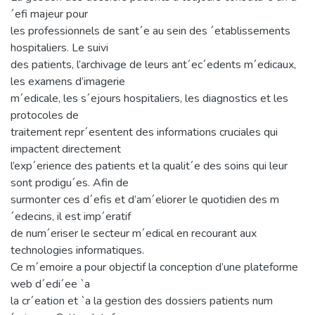
´efi majeur pour
les professionnels de sant´e au sein des ´etablissements
hospitaliers. Le suivi
des patients, l’archivage de leurs ant´ec´edents m´edicaux,
les examens d’imagerie
m´edicale, les s´ejours hospitaliers, les diagnostics et les
protocoles de
traitement repr´esentent des informations cruciales qui
impactent directement
l’exp´erience des patients et la qualit´e des soins qui leur
sont prodigu´es. Afin de
surmonter ces d´efis et d’am´eliorer le quotidien des m
´edecins, il est imp´eratif
de num´eriser le secteur m´edical en recourant aux
technologies informatiques.
Ce m´emoire a pour objectif la conception d’une plateforme
web d´edi´ee `a
la cr´eation et `a la gestion des dossiers patients num