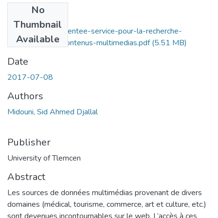
No
Files
Thumbnail
Une-approche-orientee-service-pour-la-recherche-
Available
semantique-de-contenus-multimedias.pdf
(5.51 MB)
Date
2017-07-08
Authors
Midouni, Sid Ahmed Djallal
Publisher
University of Tlemcen
Abstract
Les sources de données multimédias provenant de divers
domaines (médical, tourisme, commerce, art et culture, etc.)
sont devenues incontournables sur le web. L’accès à ces