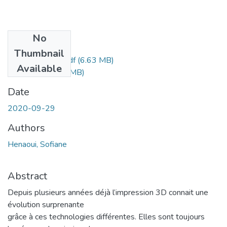
No
Files
Thumbnail
Ms.Gm.Henaoui.pdf
(6.63 MB)
Available
Anexe .pdf
(5.15 MB)
Date
2020-09-29
Authors
Henaoui, Sofiane
Abstract
Depuis plusieurs années déjà l’impression 3D connait une
évolution surprenante
grâce à ces technologies différentes. Elles sont toujours