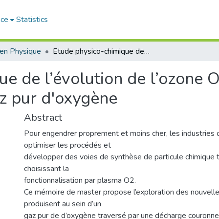
ace
Statistics
en Physique
Etude physico-chimique de l’évolution de l’ozone O3 induit par décharge électrique dans un gaz pur d'oxygène
e de l’évolution de l’ozone 
az pur d'oxygène
Abstract
Pour engendrer proprement et moins cher, les industries 
optimiser les procédés et
développer des voies de synthèse de particule chimique t
choisissant la
fonctionnalisation par plasma O2.
Ce mémoire de master propose l’exploration des nouvelles
produisent au sein d’un
gaz pur de d’oxygène traversé par une décharge couronne 