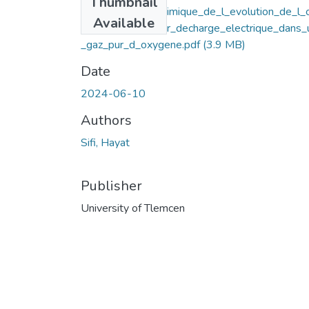
Thumbnail
Etude_physico_chimique_de_l_evolution_de_l_
Available
one_O3_induit_par_decharge_electrique_dans_
_gaz_pur_d_oxygene.pdf
(3.9 MB)
Date
2024-06-10
Authors
Sifi, Hayat
Publisher
University of Tlemcen