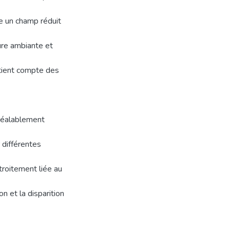
re un champ réduit
ure ambiante et
tient compte des
préalablement
 différentes
troitement liée au
n et la disparition