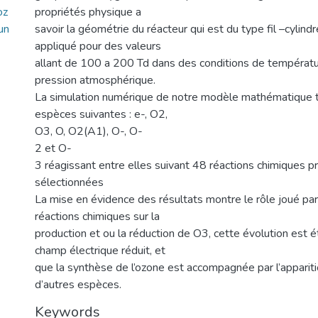
oz
propriétés physique a
un
savoir la géométrie du réacteur qui est du type fil –cylind
appliqué pour des valeurs
allant de 100 a 200 Td dans des conditions de températ
pression atmosphérique.
La simulation numérique de notre modèle mathématique 
espèces suivantes : e-, O2,
O3, O, O2(A1), O-, O-
2 et O-
3 réagissant entre elles suivant 48 réactions chimiques 
sélectionnées
La mise en évidence des résultats montre le rôle joué par
réactions chimiques sur la
production et ou la réduction de O3, cette évolution est é
champ électrique réduit, et
que la synthèse de l’ozone est accompagnée par l’apparitio
d’autres espèces.
Keywords