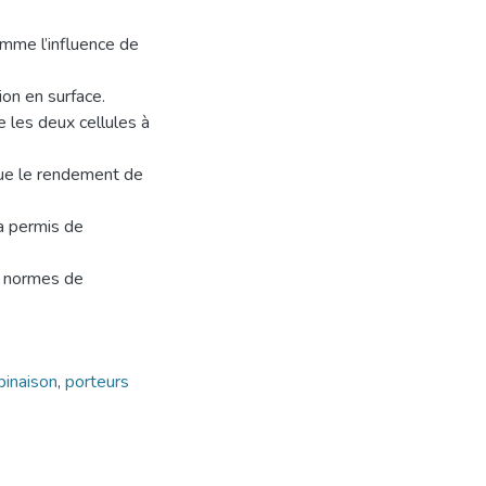
omme l’influence de
tion en surface.
e les deux cellules à
que le rendement de
 a permis de
ux normes de
inaison
,
porteurs