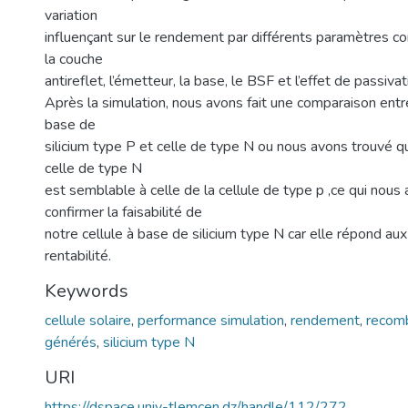
variation
influençant sur le rendement par différents paramètres c
la couche
antireflet, l’émetteur, la base, le BSF et l’effet de passiva
Après la simulation, nous avons fait une comparaison entr
base de
silicium type P et celle de type N ou nous avons trouvé 
celle de type N
est semblable à celle de la cellule de type p ,ce qui nous
confirmer la faisabilité de
notre cellule à base de silicium type N car elle répond a
rentabilité.
Keywords
cellule solaire
,
performance simulation
,
rendement
,
recomb
générés
,
silicium type N
URI
https://dspace.univ-tlemcen.dz/handle/112/272