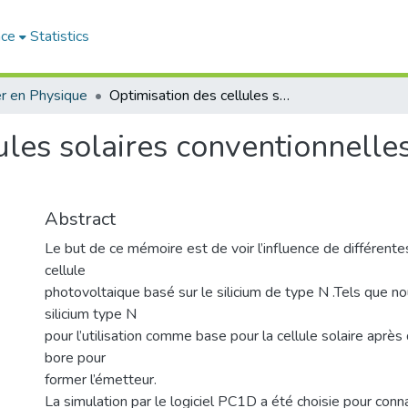
ace
Statistics
r en Physique
Optimisation des cellules solaires conventionnelles a base de silicium de type N
ules solaires conventionnelles
Abstract
Le but de ce mémoire est de voir l’influence de différente
cellule
photovoltaique basé sur le silicium de type N .Tels que n
silicium type N
pour l’utilisation comme base pour la cellule solaire après
bore pour
former l’émetteur.
La simulation par le logiciel PC1D a été choisie pour conna