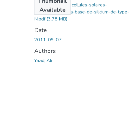
Thumbnail
Optimisation-des-cellules-solaires-
Available
conventionnelles-a-base-de-silicium-de-type-
N.pdf
(3.78 MB)
Date
2011-09-07
Authors
Yazid, Ali