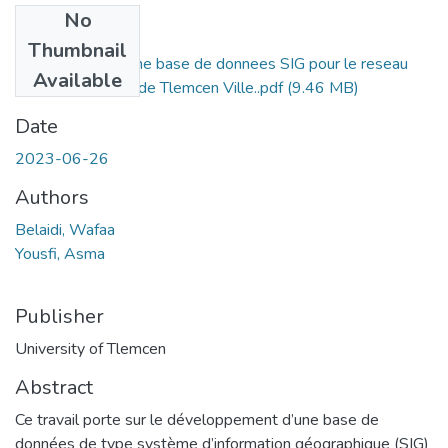
No
Files
Thumbnail
Mise en place d’une base de donnees SIG pour le reseau
Available
d’assainissement de Tlemcen Ville..pdf
(9.46 MB)
Date
2023-06-26
Authors
Belaidi, Wafaa
Yousfi, Asma
Publisher
University of Tlemcen
Abstract
Ce travail porte sur le développement d’une base de
données de type système d’information géographique (SIG)