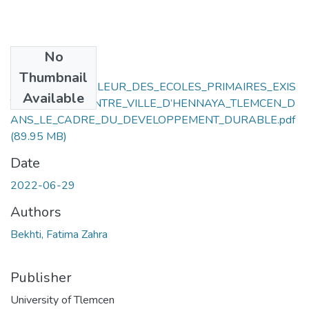
No
Files
Thumbnail
LA_MISE_EN_VALEUR_DES_ECOLES_PRIMAIRES_EXIS
Available
TANTES_AU_CENTRE_VILLE_D’HENNAYA_TLEMCEN_D
ANS_LE_CADRE_DU_DEVELOPPEMENT_DURABLE.pdf
(89.95 MB)
Date
2022-06-29
Authors
Bekhti, Fatima Zahra
Publisher
University of Tlemcen