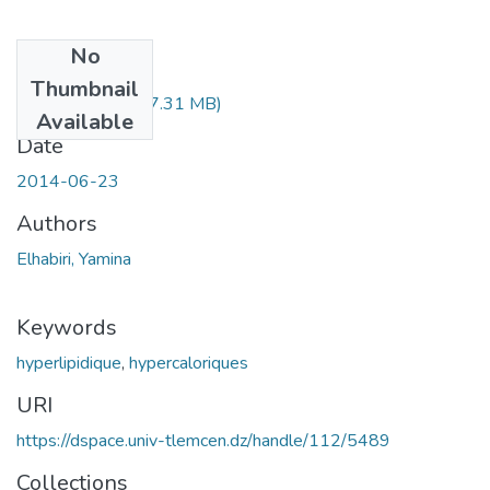
No
Files
Thumbnail
mag-elhabiri.pdf
(7.31 MB)
Available
Date
2014-06-23
Authors
Elhabiri, Yamina
Keywords
hyperlipidique
,
hypercaloriques
URI
https://dspace.univ-tlemcen.dz/handle/112/5489
Collections