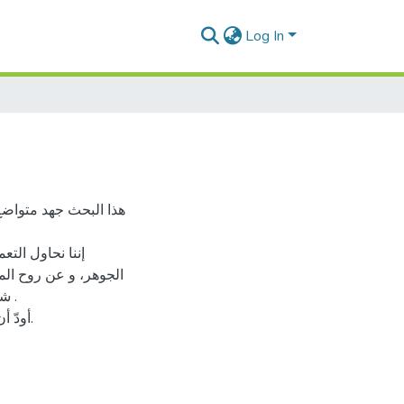
Log In
هذا البحث جهد متواضع
إننا نحاول الت
الجوهر، و عن روح الم
 .
أودّ أن أضع هذا البحث بين يدي القارىء ليتفحصها و إني لسعيدة بذلك.