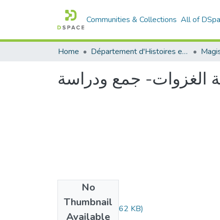
Communities & Collections
All of DSp
Home
Département d'Histoires et Arts
قة الغزوات- جمع ودراسة
No
Files
Thumbnail
agroude.pdf
(997.62 KB)
Available