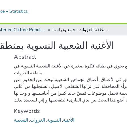
ace
Statistics
Magister en Culture Populaire
الأغنية الشعبية النسوية بمنطقة الغزوات- جمع ودراسة
الأغنية الشعبية النسوية بمنط
Abstract
 يحوي في طياته فكرة صغيرة عن الأغنية الشعبية النسوية في
منطقة الغزوات .
عمق في الأعماق، أعماق الجماهير الشعبية،نبحث عن الجذور ،عن
رأة المحافظة على ثراثها الشفاهي الأصيل ، نستجليها من أغاني
شعبية تحمل موضوعات تمسّ جانبا كبيرا من أحاسيسها و وجدانها
Keywords
الشعبية
,
الغزوات
,
النسوية
,
الأغنية