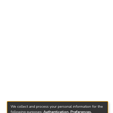
We collect and process your personal information for the
following purposes:
Authentication, Preferences,