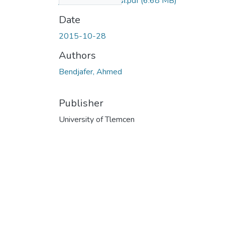
(6.68 MB)
أثرها _ في _ التفسير.pdf
Date
2015-10-28
Authors
Bendjafer, Ahmed
Publisher
University of Tlemcen