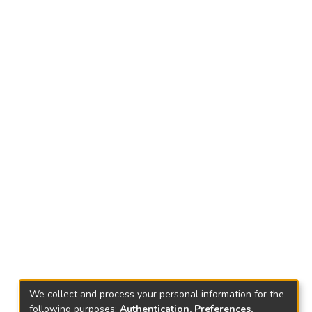
We collect and process your personal information for the
following purposes:
Authentication, Preferences,