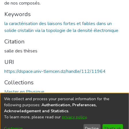
de nos composés.
Keywords
la caractérisation des liaisons fortes et faibles dans un
solide cristallin via la topologie de la densité électronique
Citation
salle des thèses
URI
https://dspace.univ-tlemcen.dz/handle/112/11964
Collections
Master en Physique
We collect and process your personal information for the
Full item page
following purposes:
Authentication, Preferences,
Acknowledgement and Statistics
.
To learn more, please read our
privacy policy
.
DSpace software
copyright © 2002-2026
LYRASIS
Cookie
Privacy
End User
Send
Customize
Decline
That's ok