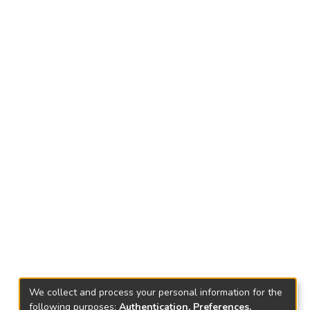
We collect and process your personal information for the
following purposes:
Authentication, Preferences,