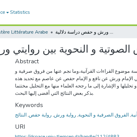
ace
Statistics
tère Littérature Arabe
الفروق الصوتية و النحوية بين روايتي ورش و حفص دراسة دلالية
 الصوتية و النحوية بين روايتي 
Abstract
اسة موضوع القراءات القرآنية،وما نجم عنها من فروق صرفية و
تي الإمام ورش عن نافع و الإمام حفص عن عاصم مع تحديد هذه
 تحليلها و الإشارة إلى ما رجحه العلماء منها مع التحليل مختتما
بذكر بعض النتائج التي أفضى إليها البحث.
Keywords
النتائج
,
رواية حفص
,
رواية ورش
,
الفروق الصرفية و النحوية
,
نية
URI
https://dspace.univ-tlemcen.dz/handle/112/4883