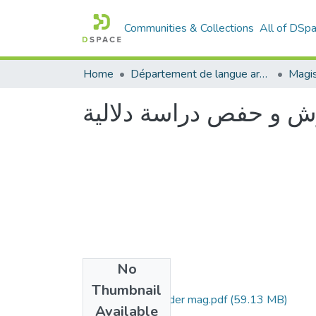
Communities & Collections
All of DSp
Home
Département de langue arabe
Magis
ورش و حفص دراسة دلالية
No
Files
Thumbnail
ammaré-abd elkader mag.pdf
(59.13 MB)
Available