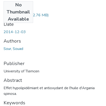
No
Files
Thumbnail
sour-souad.pdf
(32.76 MB)
Available
Date
2014-12-03
Authors
Sour, Souad
Publisher
University of Tlemcen
Abstract
Effet hypolipidémiant et antioxydant de l'huile d'Argania
spinosa.
Keywords