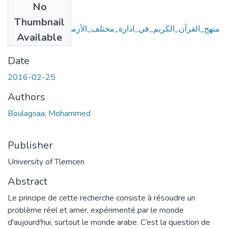
No
Files
Thumbnail
منهج_القرآن_الكريم_في_ادارة_مختلف_الأزمات_دراسة_موضوع
Available
ية.pdf
(14.38 MB)
Date
2016-02-25
Authors
Boulagsaa, Mohammed
Publisher
University of Tlemcen
Abstract
Le principe de cette recherche consiste à résoudre un
problème réel et amer, expérimenté par le monde
d'aujourd'hui, surtout le monde arabe. C’est la question de