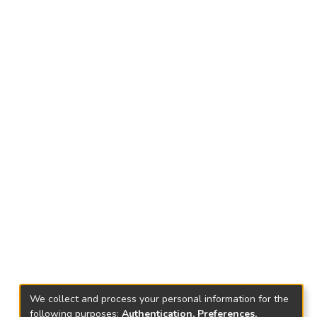
We collect and process your personal information for the
following purposes:
Authentication, Preferences,