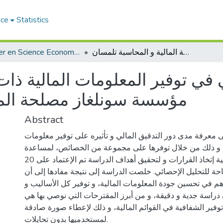
ace
Statistics
دور التدقيق المالي في توفير المعلومات المالية ذات الجودة - دراسة ميدانية مؤسسة سونلغاز مصلحة المالية و المحاسبة تلمسان
Master en Science Economique
 في توفير المعلومات المالية ذات
مؤسسة سونلغاز مصلحة الما
Abstract
 معرفة مدى دور التدقيق المالي و تأثيره على توفير معلومات
، و ذلك من خلال توفرها على مجموعة من الخصائص، لمساعدة
مستخدميها في عملية إتخاذ القرارات و لتحقيق أهداف الدراسة تم الإعتماد على 20
حة للتحليل الإحصائي. خلصت الدراسة إلى نتيجة مفادها إلى أن
هم في تحسين جودة المعلومات المالية، و توفير كل الأساليب و
 دراسة جدية و دقيقة، و من أبرز المقترحات التي نوصي بها هي
فير الشفافية في القوائم المالية، و ذلك لإعطاء صورة صادقة
لمستخدميها بدون تحايلات.