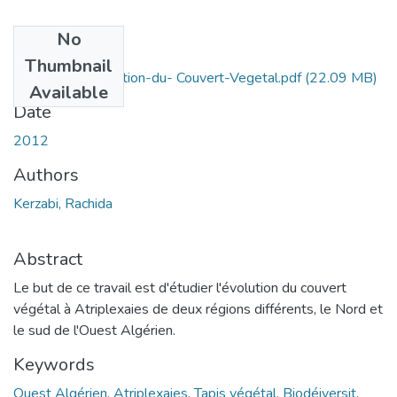
No
Files
Thumbnail
Etude-de-l-evolution-du- Couvert-Vegetal.pdf
(22.09 MB)
Available
Date
2012
Authors
Kerzabi, Rachida
Abstract
Le but de ce travail est d'étudier l'évolution du couvert
végétal à Atriplexaies de deux régions différents, le Nord et
le sud de l'Ouest Algérien.
Keywords
Ouest Algérien
,
Atriplexaies
,
Tapis végétal
,
Biodéiversit
,