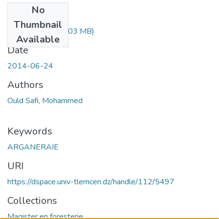
No
Files
Thumbnail
these-final.pdf
(4.03 MB)
Available
Date
2014-06-24
Authors
Ould Safi, Mohammed
Keywords
ARGANERAIE
URI
https://dspace.univ-tlemcen.dz/handle/112/5497
Collections
Magister en foresterie