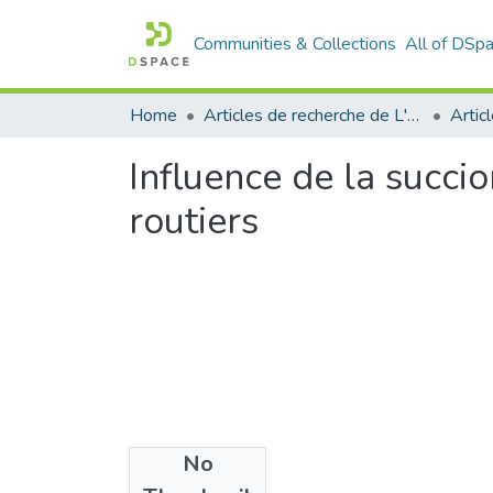
Communities & Collections
All of DSp
Home
Articles de recherche de L'UABT
Artic
Influence de la succi
routiers
No
Files