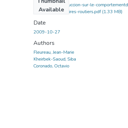
Thumbnail
Influence-de-la-succion-sur-le-comportement
Available
materiaux-granulaires-routiers.pdf
(1.33 MB)
Date
2009-10-27
Authors
Fleureau, Jean-Marie
Kheirbek-Saoud, Siba
Coronado, Octavio