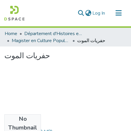
(current)
Log In
Communities & Collections
Home
Département d'Histoires et Arts
All of DSpace
Magister en Culture Populaire
حفريات الموت
Statistics
حفريات الموت
No
Files
Thumbnail