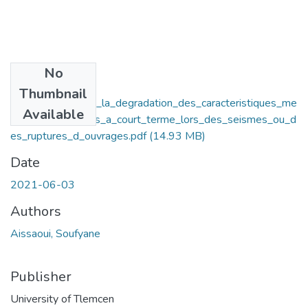
No
Files
Thumbnail
Determination_de_la_degradation_des_caracteristiques_me
Available
caniques_des_sols_a_court_terme_lors_des_seismes_ou_d
es_ruptures_d_ouvrages.pdf
(14.93 MB)
Date
2021-06-03
Authors
Aissaoui, Soufyane
Publisher
University of Tlemcen