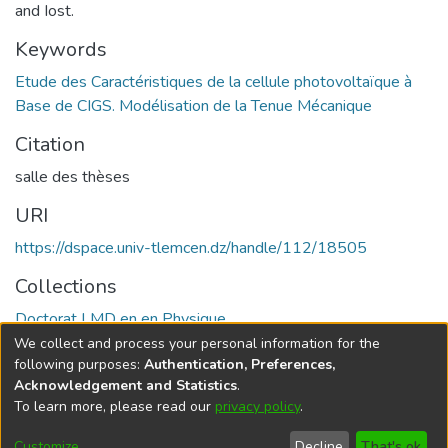
and Iost.
Keywords
Etude des Caractéristiques de la cellule photovoltaïque à
Base de CIGS. Modélisation de la Tenue Mécanique
Citation
salle des thèses
URI
https://dspace.univ-tlemcen.dz/handle/112/18505
Collections
Doctorat LMD en en Physique
We collect and process your personal information for the
Full item page
following purposes:
Authentication, Preferences,
Acknowledgement and Statistics
.
To learn more, please read our
privacy policy
.
DSpace software
copyright © 2002-2026
LYRASIS
Cookie
Privacy
End User
Send
Customize
Decline
That's ok