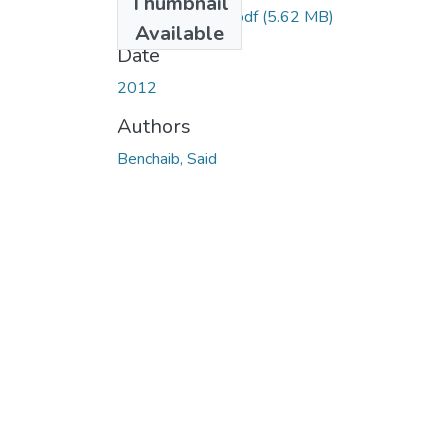
Thumbnail
Ms.GM.Benchaib.pdf
(5.62 MB)
Available
Date
2012
Authors
Benchaib, Said