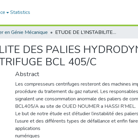
ace
Statistics
r en Génie Mécanique
ETUDE DE L’INSTABILITE DES PALIES HYDRODYNAMIQUE DU COMPRESSEUR CENTRIFUGE BCL 405/C
ILITE DES PALIES HYDROD
RIFUGE BCL 405/C
Abstract
Les compresseurs centrifuges resteront des machines im
procédure du traitement du gaz naturel. Les responsabl
signalent une consommation anormale des paliers de com
BCL405/A au site de OUED NOUMER a HASSI R’MEL.
Le but de notre étude est d’étudier l’instabilité des palier
l’usure et des différents types de défaillance et enfin fai
applications
numériques