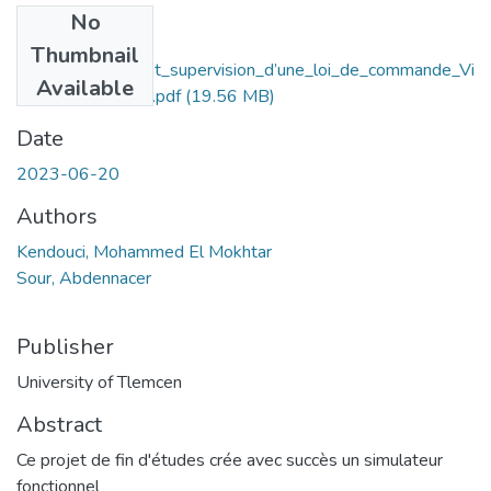
No
Files
Thumbnail
Implementation_et_supervision_d’une_loi_de_commande_Vi
Available
a_l’API_S7_1200.pdf
(19.56 MB)
Date
2023-06-20
Authors
Kendouci, Mohammed El Mokhtar
Sour, Abdennacer
Publisher
University of Tlemcen
Abstract
Ce projet de fin d'études crée avec succès un simulateur
fonctionnel