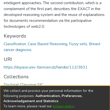
intelligent approaches. The second contribution, which is a
complement of the first part, describes the EXACT in the
developed reasoning system and the reuse of explanations
for documents recommendation via the participative
technologies of web2.0.
Keywords
Classification, Case Based Reasoning, Fuzzy sets, Breast
cancer diagnosis.
URI
https://dspace.univ-tlemcen.dz/handle/112/3831
Collections
Doctorat Classique SIC
We collect and process your personal information for the
Full item page
following purposes:
Authentication, Preferences,
Acknowledgement and Statistics
.
To learn more, please read our
privacy policy
.
DSpace software
copyright © 2002-2026
LYRASIS