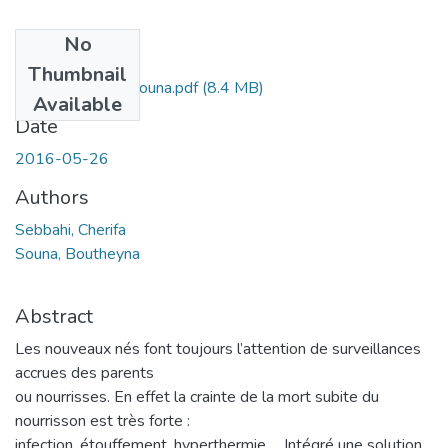
No
Files
Thumbnail
Ms.Tel.Sebbahi+Souna.pdf
(8.4 MB)
Available
Date
2016-05-26
Authors
Sebbahi, Cherifa
Souna, Boutheyna
Abstract
Les nouveaux nés font toujours l’attention de surveillances
accrues des parents
ou nourrisses. En effet la crainte de la mort subite du
nourrisson est très forte :
infection, étouffement, hyperthermie…. Intégré une solution