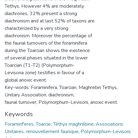
Tethys. However 4% are moderately
diachrones, 32% present a strong
diachronism and at last 52% of taxons are
characterized by a very strong
diachronism. Moreover the percentage of
the faunal turnovers of the forarninifera
during the Toarcian shows the existence
of several phases situated in the lower
Toarcian (T1-T2) (Polymorphum-
Levisona zone) testifies in favour of a
global anoxic event.
Key-words: Foraminifera, Toarcian, Maghrebin Tethys,
Unitary Association, diachronisrn,
faunal turnover, Polymorphum-Levisoni, anoxic event.
Keywords
Foraminf'eres
,
Toarcie
,
Téthys maghrébine
,
Associations
Unitaires
,
renouvellement faunique
,
Polymorphum-Levisoni,