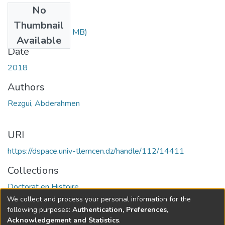
No
Files
Thumbnail
REZGUI.pdf
(5.03 MB)
Available
Date
2018
Authors
Rezgui, Abderahmen
URI
https://dspace.univ-tlemcen.dz/handle/112/14411
Collections
Doctorat en Histoire
We collect and process your personal information for the
Full item page
following purposes:
Authentication, Preferences,
Acknowledgement and Statistics
.