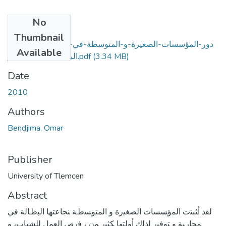
No
Files
Thumbnail
دور-المؤسسات-الصغيرة-و-المتوسطة-في-التخفيف-من-حدة-
Available
البطالة-بمنطقة-بشار.pdf
(3.34 MB)
Date
2010
Authors
Bendjima, Omar
Publisher
University of Tlemcen
Abstract
ﻟﻘﺩ ﺃﺜﺒﺘﺕ ﺍﻟﻤﺅﺴﺴﺎﺕ ﺍﻟﺼﻐﻴﺭﺓ ﻭ ﺍﻟﻤﺘﻭﺴﻁﺔ ﻨﺠﺎﻋﺘﻬﺎ ﺍﻟﺒﻁﺎﻟﺔ ﻓﻲ
ﻤﺤﺎﺭﺒﺔ ﻭ ﺘﻭﻓﻴﺭ ﻟﺫﻟﻙ ﺃﻭﻟﺘﻬﺎ ﻜﺜﻴﺭ ﻤﻥ ، ﻓﺭﺹ ﺍﻟﻌﻤل ﻟﻠﺸﺒﺎﺏ، ﻭ