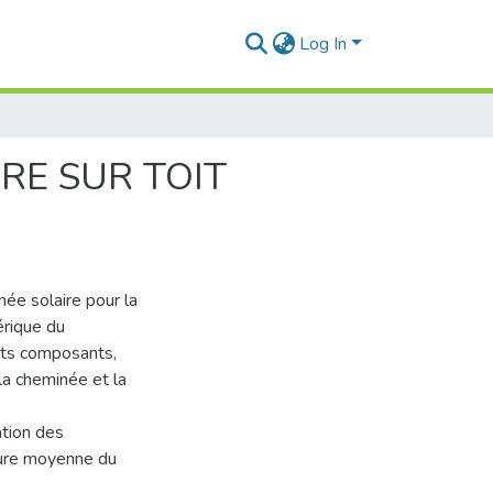
Log In
RE SUR TOIT
née solaire pour la
érique du
nts composants,
la cheminée et la
tion des
ture moyenne du