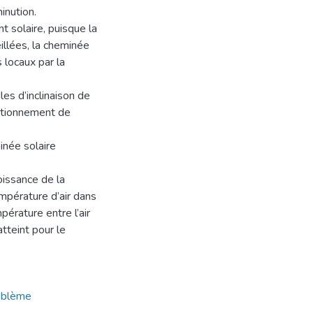
inution.
 solaire, puisque la
llées, la cheminée
s locaux par la
es d’inclinaison de
nctionnement de
inée solaire
oissance de la
empérature d’air dans
érature entre l’air
atteint pour le
oblème