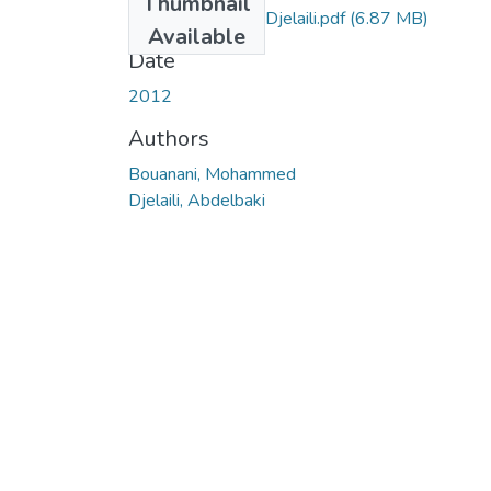
Thumbnail
Ms.GM.Bouanani+Djelaili.pdf
(6.87 MB)
Available
Date
2012
Authors
Bouanani, Mohammed
Djelaili, Abdelbaki