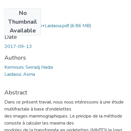
No
Files
Thumbnail
Ms.EBM.Kermouni+Laidaoui.pdf
(6.86 MB)
Available
Date
2017-09-13
Authors
Kermouni, Serradj Nadia
Laidaoui, Asma
Abstract
Dans ce présent travail, nous nous intéressons à une étude
multifractale à base d'ondelettes
des images mammographiques. Le principe de la méthode
consiste à calculer les maxima des
modules de la transformée en ondelettes (MMTO) le long