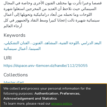
قصصا وعبرا تأثرت بها مختلف الفنون الأخرى وخاصة في المجال
السينمائي حيث نلاحظ أن العديد من المخرجين استغلوا شهرة
اللوحات وما تحمله من أبعاد دراماتيكية وتحويلها إلى أعمال
سينمائية شهيرة نالت إعجابا كبيرا وسط النقاد والجمهور في كل
أرجاء العالم
Keywords
البعد الدرامي ،اللوحة الفنية، المشاهد، الفنون ، الفنان التشكیلي،
السینما، أعمال سينمائية
URI
https://dspace.univ-tlemcen.dz/handle/112/25055
Collections
Master d'art
We collect and process your personal information for the
Full item page
following purposes:
Authentication, Preferences,
Acknowledgement and Statistics
.
To learn more, please read our
privacy policy
.
DSpace software
copyright © 2002-2026
LYRASIS