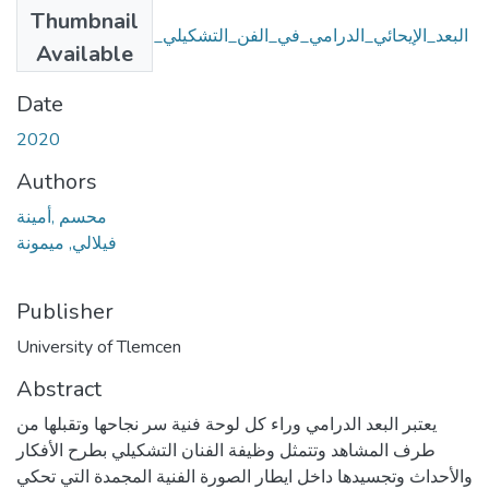
Files
Thumbnail
البعد_الإيحائي_الدرامي_في_الفن_التشكيلي_فيلم_جورنيكا_أنموذ
Available
(4.1 MB)
جا.pdf
Date
2020
Authors
محسم ,أمينة
فيلالي, ميمونة
Publisher
University of Tlemcen
Abstract
يعتبر البعد الدرامي وراء كل لوحة فنية سر نجاحها وتقبلها من
طرف المشاهد وتتمثل وظيفة الفنان التشكيلي بطرح الأفكار
والأحداث وتجسيدها داخل ايطار الصورة الفنية المجمدة التي تحكي