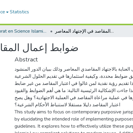
ace
Statistics
Doctorat en Science Islamique
ضوابط إعمال المقاصد في الإجتهاد المعاصر
ضوابط إعمال المقاص
Abstract
العناية بالاجتهاد المقاصدي المعاصر وذلك ببيان الدور المنشود
ق ضوابط محددة، وكيفية استثمارها في تقديم الحلول الشرعية
ا تقديم رؤية نقدية لمن غالوا في اعتبار المقاصد من غير ضابط
هذا جاءت الإشكالية الرئيسية التالية: ما هي أهم الضوابط والقيود
 في عملية مراعاة المقاصد في العملية الاجتهادية؟ وهل يصح
اعتبار المقاصد دليلا مستقلا لاستنباط الأحكام الشرعية؟
This study aims to focus on contemporary purposive jurisp
by elucidating the intended role of implementing purposes
guidelines. It explores how to effectively utilize these p