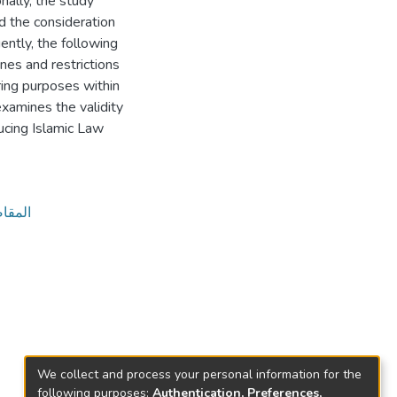
nally, the study
d the consideration
ently, the following
nes and restrictions
ring purposes within
examines the validity
ucing Islamic Law
المقاص
We collect and process your personal information for the
following purposes:
Authentication, Preferences,