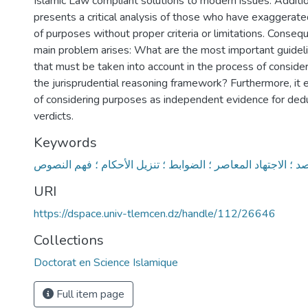
Islamic Law compliant solutions to modern issues. Additio
presents a critical analysis of those who have exaggerate
of purposes without proper criteria or limitations. Consequ
main problem arises: What are the most important guideli
that must be taken into account in the process of conside
the jurisprudential reasoning framework? Furthermore, it 
of considering purposes as independent evidence for ded
verdicts.
Keywords
د ؛ الاجتهاد المعاصر ؛ الضوابط ؛ تنزيل الأحكام ؛ فهم النصوص
URI
https://dspace.univ-tlemcen.dz/handle/112/26646
Collections
Doctorat en Science Islamique
Full item page