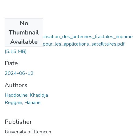
No
Files
Thumbnail
Conception_et_realisation_des_antennes_fractales_imprime
Available
es_a_gain_eleve_pour_les_applications_satellitaires.pdf
(5.15 MB)
Date
2024-06-12
Authors
Haddouine, Khadidja
Reggani, Hanane
Publisher
University of Tlemcen