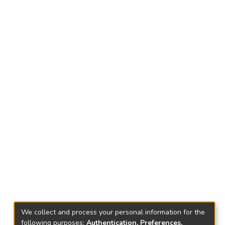
We collect and process your personal information for the
following purposes:
Authentication, Preferences,