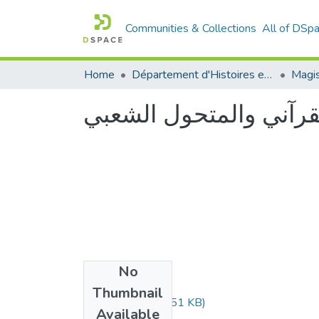
Communities & Collections
All of DSp
Home
Département d'Histoires et Arts
لقرآني والمتحول الشعبي
No
Files
Thumbnail
belhadji.pdf
(818.51 KB)
Available