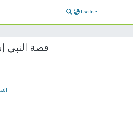
Log In
قصة النبي إس
النب