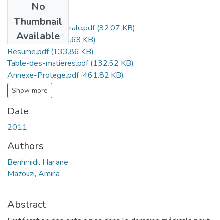
No
Files
Thumbnail
Introduction-Generale.pdf
(92.07 KB)
Available
ChapitreI.pdf
(407.69 KB)
Resume.pdf
(133.86 KB)
Table-des-matieres.pdf
(132.62 KB)
Annexe-Protege.pdf
(461.82 KB)
Show more
Date
2011
Authors
Benhmidi, Hanane
Mazouzi, Amina
Abstract