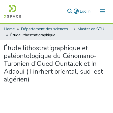
(current)
Log In
Communities & Collections
Home
Département des sciences de la terre et de l'univers
Master en STU
All of DSpace
Étude lithostratigraphique et paléontologique du Cénomano-Turonien d’Oued Ountalek et In Adaoui (Tinrhert oriental, sud-est algérien)
Statistics
Étude lithostratigraphique et
paléontologique du Cénomano-
Turonien d’Oued Ountalek et In
Adaoui (Tinrhert oriental, sud-est
algérien)