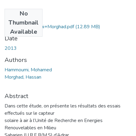
No
Files
Thumbnail
Ms.GM.Hammoumi+Morghad.pdf
(12.89 MB)
Available
Date
2013
Authors
Hammoumi, Mohamed
Morghad, Hassan
Abstract
Dans cette étude, on présente les résultats des essais
effectués sur le capteur
solaire à air à l’Unité de Recherche en Energies
Renouvelables en Milieu
Saharien (U.R.E.R/M.S) d’Adrar.